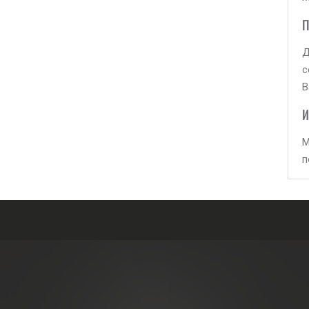
П
Д
с
В
И
М
п