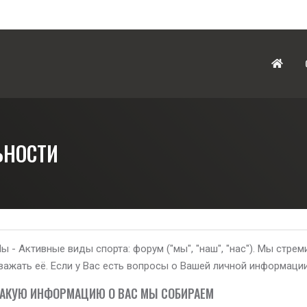
ЬНОСТИ
ы - Активные виды спорта: форум ("мы", "наш", "нас"). Мы ст
важать её. Если у Вас есть вопросы о Вашей личной информаци
АКУЮ ИНФОРМАЦИЮ О ВАС МЫ СОБИРАЕМ