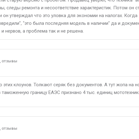
ули старую версию с пробегом. Продавец уверял, что техника "
, следы ремонта и несоответствие характеристик. Потом он ст
 он утверждал что это уловка для экономии на налогах. Когда
овредили", "это была последняя модель в наличии" да и докуме
 и нервов, а проблема так и не решена.
, отзывы
о этих клоунов. Толкают серяк без документов. А тут жопа на н
таможенную границу ЕАЭС признано 4 тыс. единиц мототехник
, отзывы