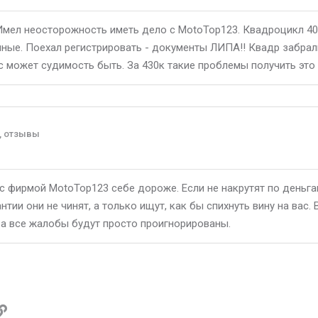
Имел неосторожность иметь дело с MotoTop123. Квадроцикл 400
нные. Поехал регистрировать - документы ЛИПА!! Квадр забрал
с может судимость быть. За 430к такие проблемы получить это 
, отзывы
с фирмой MotoTop123 себе дороже. Если не накрутят по деньга
нтии они не чинят, а только ищут, как бы спихнуть вину на вас. 
а все жалобы будут просто проигнорированы.
p
ктронная почта
Ссылка