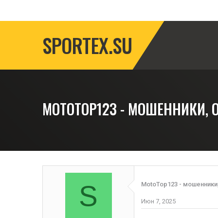
SPORTEX.SU
MOTOTOP123 - МОШЕННИКИ,
S
MotoTop123 - мошенники
Июн 7, 2025