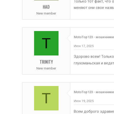
Только тот факт, что 
HAD
меняют они свое назва
New member
T
MotoTop123 - мошенники
Июн 17, 2025
Здорово всем! Только
TRINITY
глухоманьская и веде
New member
Т
MotoTop123 - мошенники
Июн 19, 2025
Всем доброго здравия!