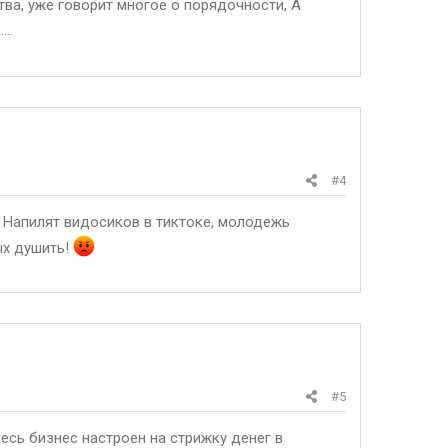
тва, уже говорит многое о порядочности, А
..
#4
 Напилят видосиков в тиктоке, молодежь
ых душить!
#5
весь бизнес настроен на стрижку денег в