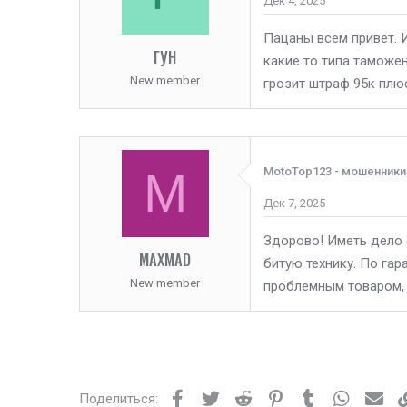
Дек 4, 2025
Пацаны всем привет. 
ГУН
какие то типа таможе
New member
грозит штраф 95к плю
M
MotoTop123 - мошенники
Дек 7, 2025
Здорово! Иметь дело 
MAXMAD
битую технику. По гара
New member
проблемным товаром, 
Facebook
Twitter
Reddit
Pinterest
Tumblr
WhatsAp
Эле
Поделиться: