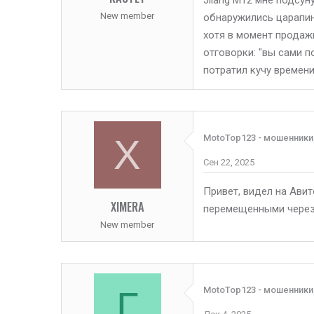
Jilang М12 мне подсун
New member
обнаружились царапины
хотя в момент продажи
отговорки: "вы сами п
потратил кучу времени
X
MotoTop123 - мошенники
Сен 22, 2025
Привет, видел на Авит
XIMERA
перемещенными через 
New member
Г
MotoTop123 - мошенники