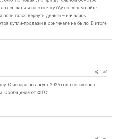
абсолютно новая", но при детальном осмотре
ал ссылаться на отметку б\у на своем сайте,
 я попытался вернуть деньги – начались
нтов купли-продажи в оригинале не было. В итоге
#8
осу. С января по август 2025 года незаконно
и. Сообщение от ФТС!