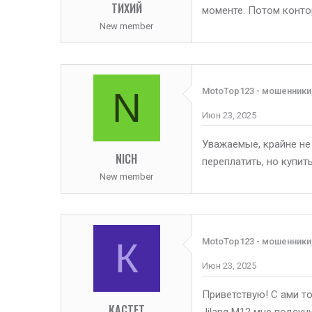
ТИХИЙ
моменте. Потом контор
New member
N
MotoTop123 - мошенники
Июн 23, 2025
Уважаемые, крайне не
NICH
переплатить, но купи
New member
К
MotoTop123 - мошенники
Июн 23, 2025
Приветствую! С ами т
КАСТЕТ