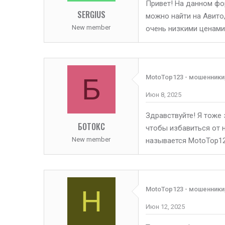
Привет! На данном фо
SERGIUS
можно найти на Авито,
New member
очень низкими ценами.
Б
MotoTop123 - мошенники
Июн 8, 2025
Здравствуйте! Я тоже
БОТОКС
чтобы избавиться от н
New member
называется MotoTop12
H
MotoTop123 - мошенники
Июн 12, 2025