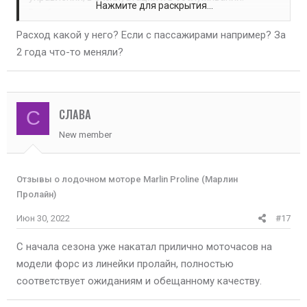
Нажмите для раскрытия...
Вообще марка MARLIN пожалуй лучшая среди
китайских производителей. Я сам эксплуатирую этот
Расход какой у него? Если с пассажирами например? За
мотор второй год. Нареканий нет. Впечатления только
2 года что-то меняли?
положительные. Нисколько не жалею потраченных
денег - мотор оправдывает понесенные затраты.
СЛАВА
С
New member
Отзывы о лодочном моторе Marlin Proline (Марлин
Пролайн)
Июн 30, 2022
#17
С начала сезона уже накатал прилично моточасов на
модели форс из линейки пролайн, полностью
соответствует ожиданиям и обещанному качеству.