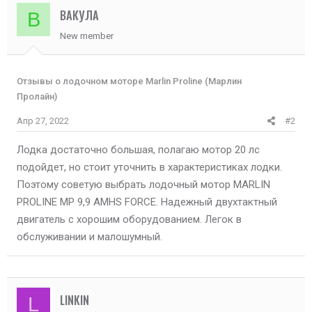
ц
ВАКУЛА
В
и
New member
и
:
Отзывы о лодочном моторе Marlin Proline (Марлин
Пролайн)
Апр 27, 2022
#2
Лодка достаточно большая, полагаю мотор 20 лс
подойдет, но стоит уточнить в характеристиках лодки.
Поэтому советую выбрать лодочный мотор MARLIN
PROLINE MP 9,9 AMHS FORCE. Надежный двухтактный
двигатель с хорошим оборудованием. Легок в
обслуживании и малошумный.
LINKIN
L