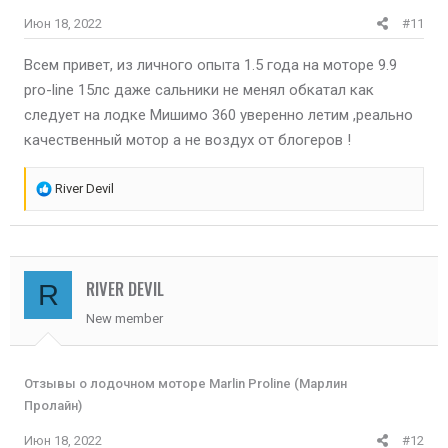
Июн 18, 2022
#11
Всем привет, из личного опыта 1.5 года на моторе 9.9
pro-line 15лс даже сальники не менял обкатал как
следует на лодке Мишимо 360 уверенно летим ,реально
качественный мотор а не воздух от блогеров !
Р
River Devil
е
а
к
ц
RIVER DEVIL
R
и
New member
и
:
Отзывы о лодочном моторе Marlin Proline (Марлин
Пролайн)
Июн 18, 2022
#12