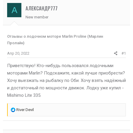
АЛЕКСАНДР777
А
New member
Отзывы о лодочном моторе Marlin Proline (Марлин
Пролайн)
Апр 20, 2022
#1
Приветствую! Кто-нибудь пользовался лодочными
моторами Marlin? Подскажите, какой лучше приобрести?
Хочу выезжать на рыбалку по Оби. Хочу взять надёжный
и достаточный по мощности движок. Лодку уже купил -
Mishimo Lite 335.
Р
River Devil
е
а
к